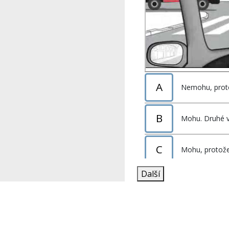
A
Nemohu, proto
B
Mohu. Druhé vo
C
Mohu, protože
Další