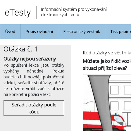
Úvod
Popis ovládání
Elektronický věstník
Tisk papír
Otázka č. 1
Kód otázky ve věstní
Otázky nejsou seřazeny
Můžete jako řidič vozi
Po spuštění lekce jsou otázky
situaci přijíždí zleva?
vybírány náhodně. Pokud
budete chtít později pokračovat
v lekci, seřaďte si otázky, příště
se můžete vrátit zpět k otázce
na konkrétní pozici v lekci.
Seřadit otázky podle
kódu